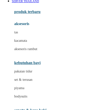
SERVER THAILAND
Azetabio
produk terbaru
B
aksesoris
Baabaasheepz
tas
Babiators
kacamata
Baby Dove
aksesoris rambut
Baby Jogger
Baby Rovega
kebutuhan bayi
Babybee
pakaian tidur
Banana Boat
set & terusan
Banz
piyama
Barbie
bodysuits
Beaba
Beauty Barn