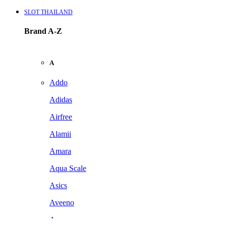
SLOT THAILAND
Brand A-Z
A
Addo
Adidas
Airfree
Alamii
Amara
Aqua Scale
Asics
Aveeno
Awan