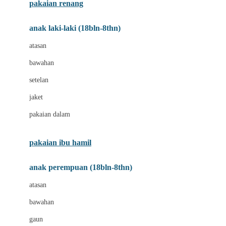
pakaian renang
Bumkins
anak laki-laki (18bln-8thn)
C
atasan
Cetaphil
bawahan
Chicco
setelan
Childlife
jaket
Clevamama
pakaian dalam
Cocolatte
Cottonseeds
pakaian ibu hamil
Cozy N Safe
anak perempuan (18bln-8thn)
Crane
atasan
Cybex
bawahan
D
gaun