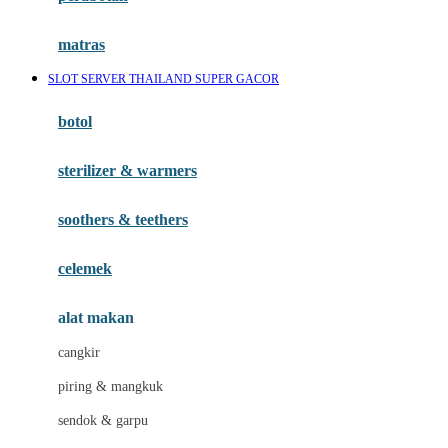
Happy Tummy
Hauck
matras
Havaianas
SLOT SERVER THAILAND SUPER GACOR
Hegen
botol
Hot Wheels
sterilizer & warmers
Hybrid
soothers & teethers
I
Inlacta DHA
celemek
Interlac
alat makan
Ivenet
cangkir
J
piring & mangkuk
Jack N Jill
sendok & garpu
Joie