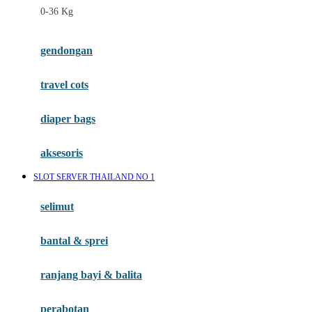
0-36 Kg
Fisher Price
Flipper
gendongan
Friends Of Sally
travel cots
G
diaper bags
Gb
Geko
aksesoris
Graco
SLOT SERVER THAILAND NO 1
Gund
selimut
H
bantal & sprei
Habbie
Haenim
ranjang bayi & balita
Happy Horse
perabotan