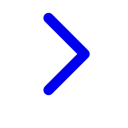
Xootz
Y
Yamatoya
Z
Zaxy
Zoggs
0-9
4Moms
59S