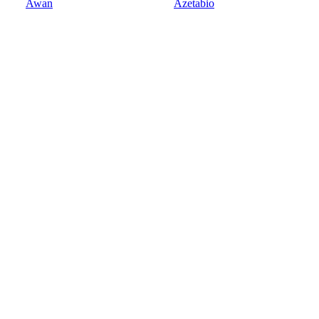
Awan
Azetabio