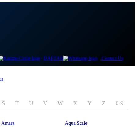
DAFTAR
Contact Us
us
S
T
U
V
W
X
Y
Z
0-9
Amara
Aqua Scale