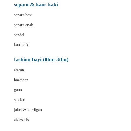
sepatu & kaus kaki
sepatu bayi
sepatu anak
sandal
kaus kaki
fashion bayi (0bln-3thn)
atasan
bawahan
gaun
setelan
jaket & kardigan
aksesoris