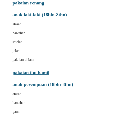
pakaian renang
anak laki-laki (18bln-8thn)
atasan
bawahan
setelan
jaket
pakaian dalam
pakaian ibu hamil
anak perempuan (18bln-8thn)
atasan
bawahan
gaun