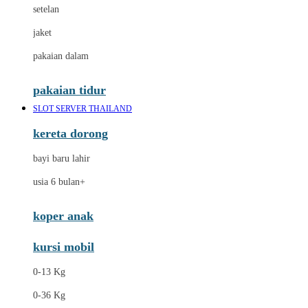
setelan
jaket
pakaian dalam
pakaian tidur
SLOT SERVER THAILAND
kereta dorong
bayi baru lahir
usia 6 bulan+
koper anak
kursi mobil
0-13 Kg
0-36 Kg