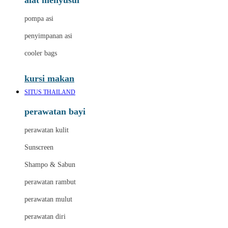
alat menyusui
pompa asi
penyimpanan asi
cooler bags
kursi makan
SITUS THAILAND
perawatan bayi
perawatan kulit
Sunscreen
Shampo & Sabun
perawatan rambut
perawatan mulut
perawatan diri