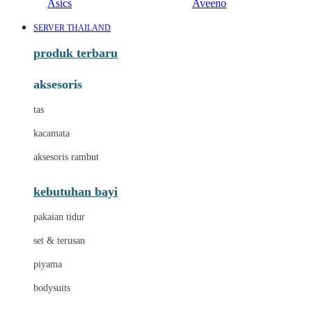
Asics
Aveeno
SERVER THAILAND
produk terbaru
aksesoris
tas
kacamata
aksesoris rambut
kebutuhan bayi
pakaian tidur
set & terusan
piyama
bodysuits