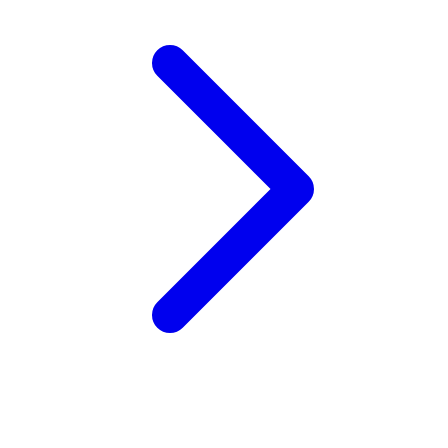
Xootz
Y
Yamatoya
Z
Zaxy
Zoggs
0-9
4Moms
59S