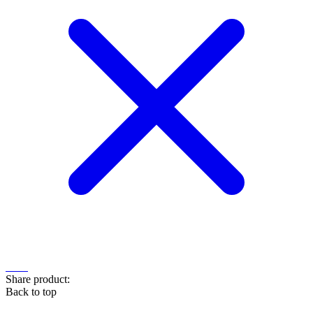
Share product:
Back to top