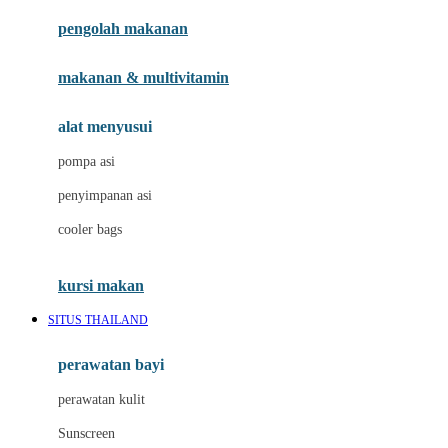
pengolah makanan
Joolz
Jujube
makanan & multivitamin
K
alat menyusui
Kiddycuts
pompa asi
Kumon
penyimpanan asi
L
cooler bags
Leapfrog
kursi makan
Leclerc
SITUS THAILAND
Lee Vierra
Lillebaby
perawatan bayi
Little Bird Told Me
perawatan kulit
Little Miss Janis
Sunscreen