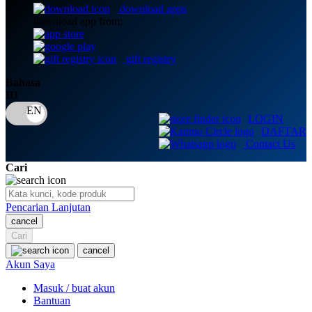
download apps
download app from:
Oh Ma Grain
Okiedog
gift registry
P
Bahasa
ID
Peachy
LOGIN
Phil & Ted's
DAFTAR
Contact Us
Philips Avent
Cari
Pigeon
Playgro
Pencarian Lanjutan
cancel
Poled Global
Cari
Ponycycle
cancel
Akun Saya
Puma
Masuk / buat akun
Pureats
Bantuan