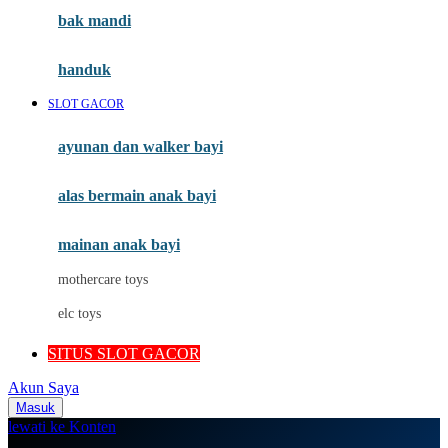
Moby
bak mandi
Momami
handuk
Mothercare
SLOT GACOR
Mustela
ayunan dan walker bayi
My Buddy Tag
My K
alas bermain anak bayi
N
mainan anak bayi
Naif
mothercare toys
Nike
elc toys
Nordic Natural
SITUS SLOT GACOR
Nuby
Akun Saya
Nuna
Masuk
lewati ke Konten
O