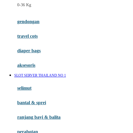
0-36 Kg
Fisher Price
Flipper
gendongan
Friends Of Sally
travel cots
G
diaper bags
Gb
Geko
aksesoris
Graco
SLOT SERVER THAILAND NO 1
Gund
selimut
H
bantal & sprei
Habbie
Haenim
ranjang bayi & balita
Happy Horse
perabotan