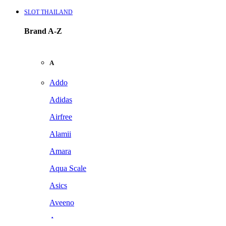
SLOT THAILAND
Brand A-Z
A
Addo
Adidas
Airfree
Alamii
Amara
Aqua Scale
Asics
Aveeno
Awan