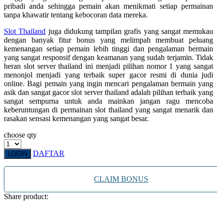
Squishmallows
pribadi anda sehingga pemain akan menikmati setiap permainan
tanpa khawatir tentang kebocoran data mereka.
Starbooks
Slot Thailand
juga didukung tampilan grafis yang sangat memukau
Stick-O
dengan banyak fitur bonus yang melimpah membuat peluang
kemenangan setiap pemain lebih tinggi dan pengalaman bermain
Stokke
yang sangat responsif dengan keamanan yang sudah terjamin. Tidak
heran slot server thailand ini menjadi pilihan nomor 1 yang sangat
Sudocrem
menonjol menjadi yang terbaik super gacor resmi di dunia judi
online. Bagi pemain yang ingin mencari pengalaman bermain yang
Sumimo
asik dan sangat gacor slot server thailand adalah pilihan terbaik yang
sangat sempurna untuk anda mainkan jangan ragu mencoba
Sunnylife
keberuntungan di permainan slot thailand yang sangat menarik dan
rasakan sensasi kemenangan yang sangat besar.
Sun-Staches
choose qty
Swimava
DAFTAR
LOGIN
T
Tommee Tippee
CLAIM BONUS
Trunki
Share product:
Tutti Bambini