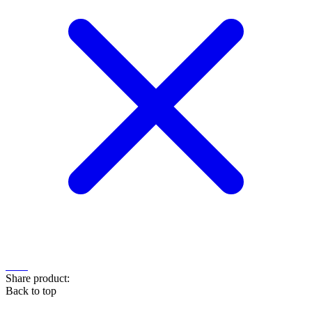
Share product:
Back to top