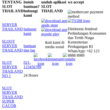
TENTANG
butuh
unduh aplikasi
we accept
SLOT
bantuan?
SLOT
THAILAND
hubungi
THAILAND
kami
SERVER
Direktorat Jenderal
THAILAND
hubungi
Perlindungan Konsumen
kami
dan Tertib Niaga
SLOOT
Kementerian
ikuti kami di
SERVER
bantuan
Perdagangan RI
media sosial
THAILAND
dan faq
WhatsApp: +62 123
8888 8989
SLOT
021-
SERVER
123456789
THAILAND
24 Hours
NO 1
SLOT
SERVER
THAILAND
SUPER
GACOR