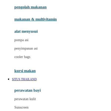
pengolah makanan
Joolz
Jujube
makanan & multivitamin
K
alat menyusui
Kiddycuts
pompa asi
Kumon
penyimpanan asi
L
cooler bags
Leapfrog
kursi makan
Leclerc
SITUS THAILAND
Lee Vierra
Lillebaby
perawatan bayi
Little Bird Told Me
perawatan kulit
Little Miss Janis
Sunscreen