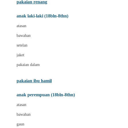
pakaian renang
Bumkins
anak laki-laki (18bln-8thn)
C
atasan
Cetaphil
bawahan
Chicco
setelan
Childlife
jaket
Clevamama
pakaian dalam
Cocolatte
Cottonseeds
pakaian ibu hamil
Cozy N Safe
anak perempuan (18bln-8thn)
Crane
atasan
Cybex
bawahan
D
gaun