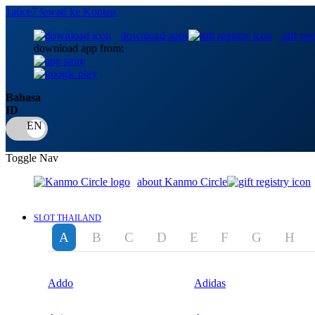
1a6ce7 lewati ke Konten
download apps
gift reg
download app from:
Bahasa
ID
Toggle Nav
about Kanmo Circle
SLOT THAILAND
A
B
C
D
E
F
G
H
Addo
Adidas