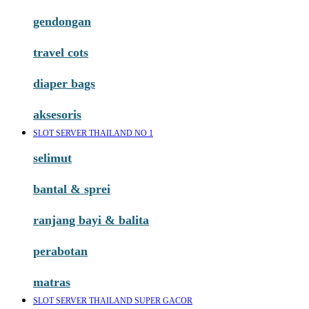
gendongan
travel cots
diaper bags
aksesoris
SLOT SERVER THAILAND NO 1
selimut
bantal & sprei
ranjang bayi & balita
perabotan
matras
SLOT SERVER THAILAND SUPER GACOR