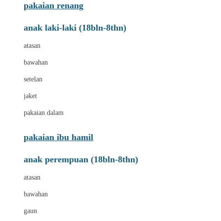
pakaian renang
anak laki-laki (18bln-8thn)
atasan
bawahan
setelan
jaket
pakaian dalam
pakaian ibu hamil
anak perempuan (18bln-8thn)
atasan
bawahan
gaun