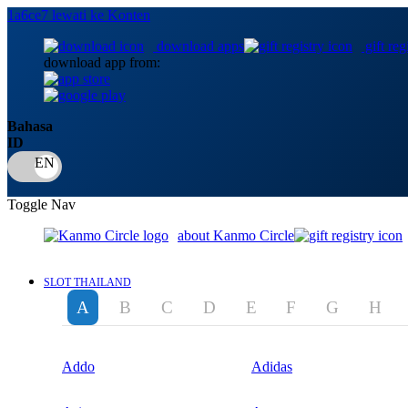
1a6ce7 lewati ke Konten
download apps
gift reg
download app from:
Bahasa
ID
Toggle Nav
about Kanmo Circle
SLOT THAILAND
A
B
C
D
E
F
G
H
Addo
Adidas