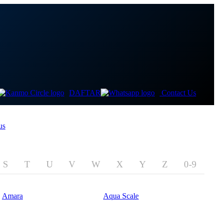
DAFTAR
Contact Us
us
S
T
U
V
W
X
Y
Z
0-9
Amara
Aqua Scale