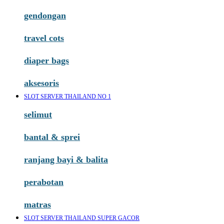
gendongan
travel cots
diaper bags
aksesoris
SLOT SERVER THAILAND NO 1
selimut
bantal & sprei
ranjang bayi & balita
perabotan
matras
SLOT SERVER THAILAND SUPER GACOR