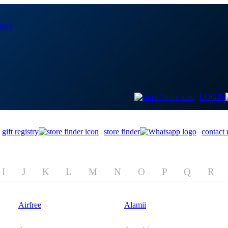
istry
LOGIN
gift registry
store finder
contact 
I
J
K
L
M
N
O
P
Q
R
Airfree
Alamii