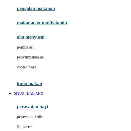
pengolah makanan
Joolz
Jujube
makanan & multivitamin
K
alat menyusui
Kiddycuts
pompa asi
Kumon
penyimpanan asi
L
cooler bags
Leapfrog
kursi makan
Leclerc
SITUS THAILAND
Lee Vierra
Lillebaby
perawatan bayi
Little Bird Told Me
perawatan kulit
Little Miss Janis
Sunscreen