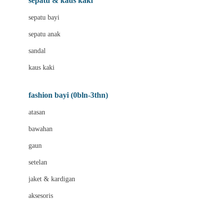
sepatu & kaus kaki
Bio Oil
sepatu bayi
Biolane
sepatu anak
Bite Fighters
sandal
Bizzi Growin
kaus kaki
Blackmores
fashion bayi (0bln-3thn)
Blooming Marvellous
atasan
Bonnels
bawahan
Bravado
gaun
Bruder
setelan
Brush Baby
jaket & kardigan
Buds Organics
aksesoris
Bugaboo
Buggygear