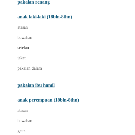
pakaian renang
Bumkins
anak laki-laki (18bln-8thn)
C
atasan
Cetaphil
bawahan
Chicco
setelan
Childlife
jaket
Clevamama
pakaian dalam
Cocolatte
Cottonseeds
pakaian ibu hamil
Cozy N Safe
anak perempuan (18bln-8thn)
Crane
atasan
Cybex
bawahan
D
gaun