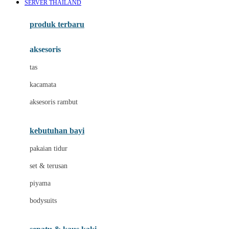
SERVER THAILAND
Azetabio
produk terbaru
B
aksesoris
Baabaasheepz
tas
Babiators
kacamata
Baby Dove
aksesoris rambut
Baby Jogger
Baby Rovega
kebutuhan bayi
Babybee
pakaian tidur
Banana Boat
set & terusan
Banz
piyama
Barbie
bodysuits
Beaba
Beauty Barn