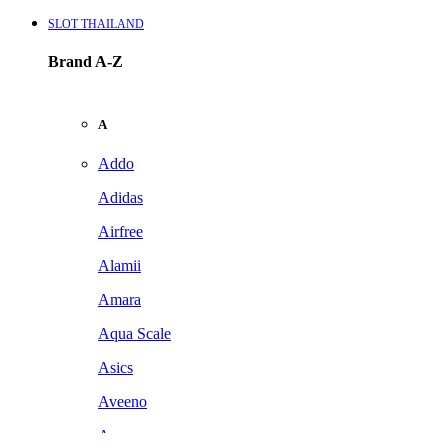
SLOT THAILAND
Brand A-Z
A
Addo
Adidas
Airfree
Alamii
Amara
Aqua Scale
Asics
Aveeno
Awan