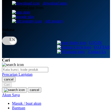
download apps
download app from:
Oh Ma Grain
Okiedog
gift registry
P
Bahasa
ID
Peachy
LOGIN
Phil & Ted's
DAFTAR
Contact Us
Philips Avent
Cari
Pigeon
Playgro
Pencarian Lanjutan
cancel
Poled Global
Cari
Ponycycle
cancel
Akun Saya
Puma
Masuk / buat akun
Pureats
Bantuan