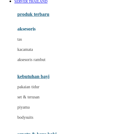
SERVER THAILAND
Azetabio
produk terbaru
B
aksesoris
Baabaasheepz
tas
Babiators
kacamata
Baby Dove
aksesoris rambut
Baby Jogger
Baby Rovega
kebutuhan bayi
Babybee
pakaian tidur
Banana Boat
set & terusan
Banz
piyama
Barbie
bodysuits
Beaba
Beauty Barn