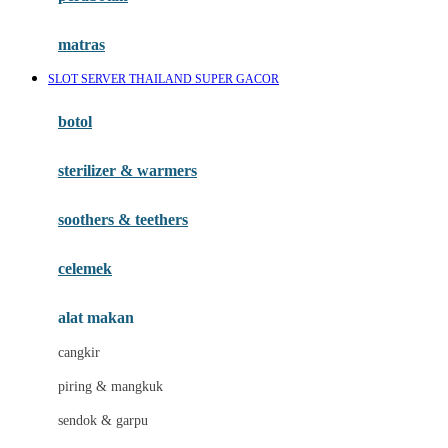
Happy Tummy
Hauck
matras
Havaianas
SLOT SERVER THAILAND SUPER GACOR
Hegen
botol
Hot Wheels
sterilizer & warmers
Hybrid
soothers & teethers
I
Inlacta DHA
celemek
Interlac
alat makan
Ivenet
cangkir
J
piring & mangkuk
Jack N Jill
sendok & garpu
Joie