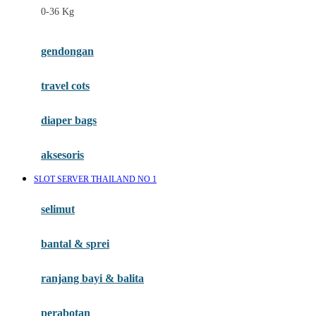
0-36 Kg
Fisher Price
Flipper
gendongan
Friends Of Sally
travel cots
G
diaper bags
Gb
Geko
aksesoris
Graco
SLOT SERVER THAILAND NO 1
Gund
selimut
H
bantal & sprei
Habbie
Haenim
ranjang bayi & balita
Happy Horse
perabotan