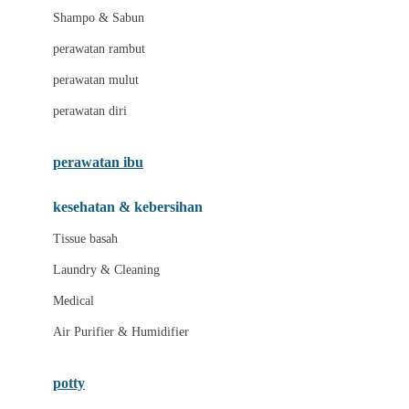
London Taxi
Shampo & Sabun
Love To Dream
perawatan rambut
perawatan mulut
M
perawatan diri
Magformers
Mama's Choice
perawatan ibu
Mamas&Papas
kesehatan & kebersihan
Mamaway
Tissue basah
Maxi Cosi
Laundry & Cleaning
Megabloks
Medical
Micro
Air Purifier & Humidifier
MiDeer
Mimi & Lula
potty
Mini Monkey