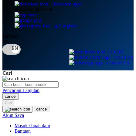
download apps
download app from:
Oh Ma Grain
Okiedog
gift registry
P
Bahasa
ID
Peachy
LOGIN
Phil & Ted's
DAFTAR
Contact Us
Philips Avent
Cari
Pigeon
Playgro
Pencarian Lanjutan
cancel
Poled Global
Cari
Ponycycle
cancel
Akun Saya
Puma
Masuk / buat akun
Pureats
Bantuan