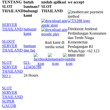
TENTANG
butuh
unduh aplikasi
we accept
SLOT
bantuan?
SLOT
THAILAND
hubungi
THAILAND
kami
SERVER
Direktorat Jenderal
THAILAND
hubungi
Perlindungan Konsumen
kami
dan Tertib Niaga
SLOOT
Kementerian
ikuti kami di
SERVER
bantuan
Perdagangan RI
media sosial
THAILAND
dan faq
WhatsApp: +62 123
8888 8989
SLOT
021-
SERVER
123456789
THAILAND
24 Hours
NO 1
SLOT
SERVER
THAILAND
SUPER
GACOR