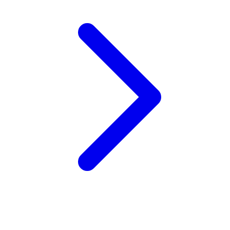
Xootz
Y
Yamatoya
Z
Zaxy
Zoggs
0-9
4Moms
59S