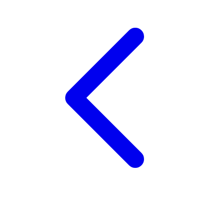
Twistshake
TY Toys
U
V
Veja
Vitaflow
Vtech
W
Waterland
Wellness
X