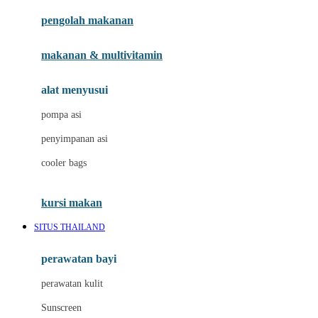
pengolah makanan
Joolz
Jujube
makanan & multivitamin
K
alat menyusui
Kiddycuts
pompa asi
Kumon
penyimpanan asi
L
cooler bags
Leapfrog
kursi makan
Leclerc
SITUS THAILAND
Lee Vierra
Lillebaby
perawatan bayi
Little Bird Told Me
perawatan kulit
Little Miss Janis
Sunscreen