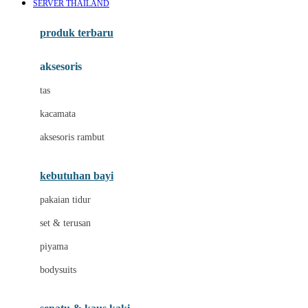
SERVER THAILAND
Azetabio
produk terbaru
B
aksesoris
Baabaasheepz
tas
Babiators
kacamata
Baby Dove
aksesoris rambut
Baby Jogger
Baby Rovega
kebutuhan bayi
Babybee
pakaian tidur
Banana Boat
set & terusan
Banz
piyama
Barbie
bodysuits
Beaba
Beauty Barn