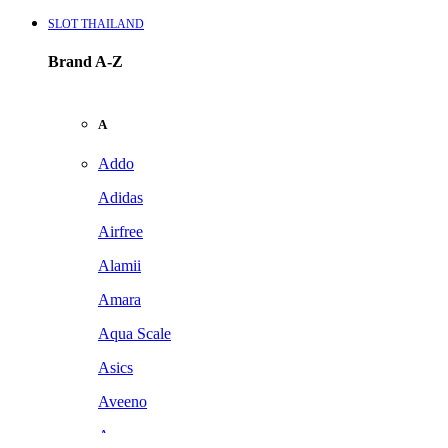
SLOT THAILAND
Brand A-Z
A
Addo
Adidas
Airfree
Alamii
Amara
Aqua Scale
Asics
Aveeno
Awan