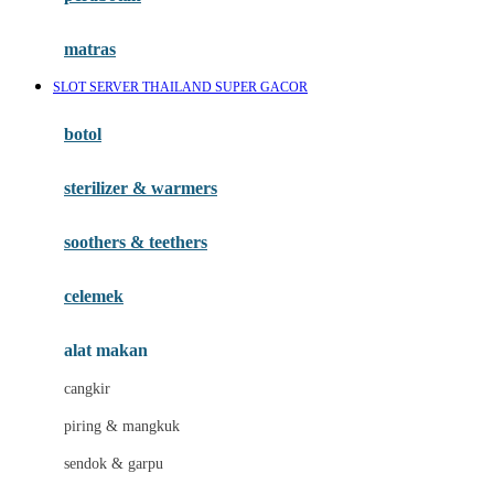
Happy Tummy
Hauck
matras
Havaianas
SLOT SERVER THAILAND SUPER GACOR
Hegen
botol
Hot Wheels
sterilizer & warmers
Hybrid
soothers & teethers
I
Inlacta DHA
celemek
Interlac
alat makan
Ivenet
cangkir
J
piring & mangkuk
Jack N Jill
sendok & garpu
Joie