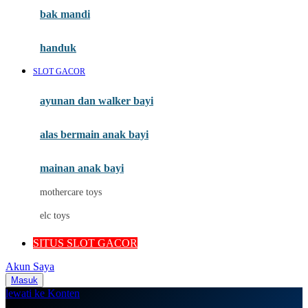
Moby
bak mandi
Momami
handuk
Mothercare
SLOT GACOR
Mustela
ayunan dan walker bayi
My Buddy Tag
My K
alas bermain anak bayi
N
mainan anak bayi
Naif
mothercare toys
Nike
elc toys
Nordic Natural
SITUS SLOT GACOR
Nuby
Akun Saya
Nuna
Masuk
lewati ke Konten
O