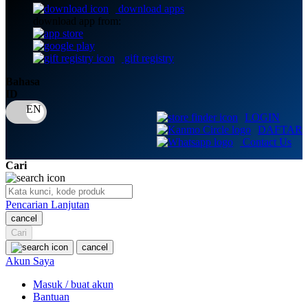
download apps
download app from:
Oh Ma Grain
Okiedog
gift registry
P
Bahasa
ID
Peachy
LOGIN
Phil & Ted's
DAFTAR
Contact Us
Philips Avent
Cari
Pigeon
Playgro
Pencarian Lanjutan
cancel
Poled Global
Cari
Ponycycle
cancel
Akun Saya
Puma
Masuk / buat akun
Pureats
Bantuan