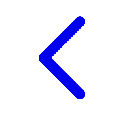
Twistshake
TY Toys
U
V
Veja
Vitaflow
Vtech
W
Waterland
Wellness
X