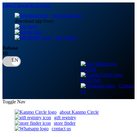
1a6ce7 lewati ke Konten
download apps
download app from:
gift registry
Bahasa
ID
LOGIN
DAFTAR
Contact
Us
Toggle Nav
about Kanmo Circle
gift registry
store finder
contact us