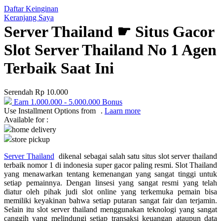
Daftar Keinginan
Q
Keranjang Saya
Server Thailand ☛ Situs Gacor
QV Baby
Slot Server Thailand No 1 Agen
R
Terbaik Saat Ini
Real Shades
Red Castle
Serendah
Rp 10.000
Ribbon Madness
Earn
1.000.000
-
5.000.000
Bonus
Use Installment Options from
.
Laarn more
Available for :
S
home delivery
store pickup
Sebamed
Server Thailand
dikenal sebagai salah satu situs slot server thailand
Silver Cross
terbaik nomor 1 di indonesia super gacor paling resmi. Slot Thailand
yang menawarkan tentang kemenangan yang sangat tinggi untuk
Simply Idea
setiap pemainnya. Dengan linsesi yang sangat resmi yang telah
Skip Hop
diatur oleh pihak judi slot online yang terkemuka pemain bisa
memiliki keyakinan bahwa setiap putaran sangat fair dan terjamin.
Spectra
Selain itu slot server thailand menggunakan teknologi yang sangat
canggih yang melindungi setiap transaksi keuangan ataupun data