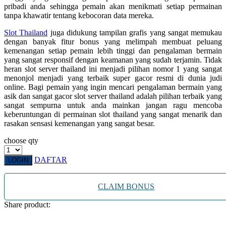
Squishmallows
pribadi anda sehingga pemain akan menikmati setiap permainan
tanpa khawatir tentang kebocoran data mereka.
Starbooks
Slot Thailand
juga didukung tampilan grafis yang sangat memukau
Stick-O
dengan banyak fitur bonus yang melimpah membuat peluang
kemenangan setiap pemain lebih tinggi dan pengalaman bermain
Stokke
yang sangat responsif dengan keamanan yang sudah terjamin. Tidak
heran slot server thailand ini menjadi pilihan nomor 1 yang sangat
Sudocrem
menonjol menjadi yang terbaik super gacor resmi di dunia judi
online. Bagi pemain yang ingin mencari pengalaman bermain yang
Sumimo
asik dan sangat gacor slot server thailand adalah pilihan terbaik yang
sangat sempurna untuk anda mainkan jangan ragu mencoba
Sunnylife
keberuntungan di permainan slot thailand yang sangat menarik dan
rasakan sensasi kemenangan yang sangat besar.
Sun-Staches
choose qty
Swimava
DAFTAR
LOGIN
T
Tommee Tippee
CLAIM BONUS
Trunki
Share product:
Tutti Bambini