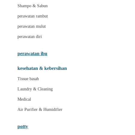
London Taxi
Shampo & Sabun
Love To Dream
perawatan rambut
perawatan mulut
M
perawatan diri
Magformers
Mama's Choice
perawatan ibu
Mamas&Papas
kesehatan & kebersihan
Mamaway
Tissue basah
Maxi Cosi
Laundry & Cleaning
Megabloks
Medical
Micro
Air Purifier & Humidifier
MiDeer
Mimi & Lula
potty
Mini Monkey