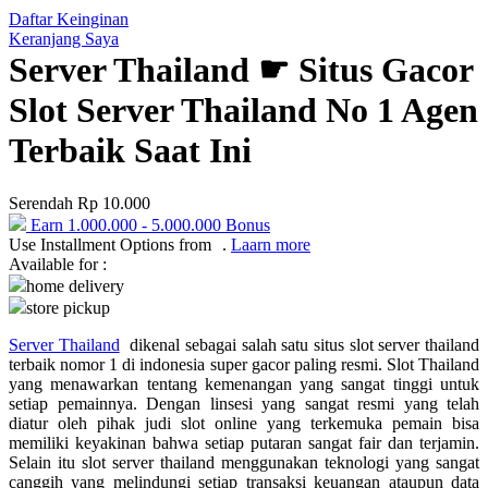
Daftar Keinginan
Q
Keranjang Saya
Server Thailand ☛ Situs Gacor
QV Baby
Slot Server Thailand No 1 Agen
R
Terbaik Saat Ini
Real Shades
Red Castle
Serendah
Rp 10.000
Ribbon Madness
Earn
1.000.000
-
5.000.000
Bonus
Use Installment Options from
.
Laarn more
Available for :
S
home delivery
store pickup
Sebamed
Server Thailand
dikenal sebagai salah satu situs slot server thailand
Silver Cross
terbaik nomor 1 di indonesia super gacor paling resmi. Slot Thailand
yang menawarkan tentang kemenangan yang sangat tinggi untuk
Simply Idea
setiap pemainnya. Dengan linsesi yang sangat resmi yang telah
Skip Hop
diatur oleh pihak judi slot online yang terkemuka pemain bisa
memiliki keyakinan bahwa setiap putaran sangat fair dan terjamin.
Spectra
Selain itu slot server thailand menggunakan teknologi yang sangat
canggih yang melindungi setiap transaksi keuangan ataupun data