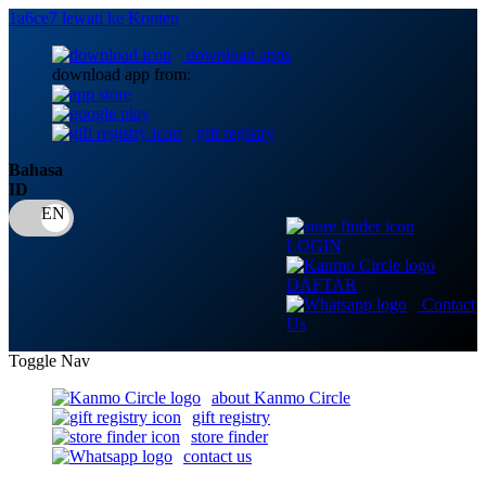
1a6ce7 lewati ke Konten
download apps
download app from:
gift registry
Bahasa
ID
LOGIN
DAFTAR
Contact
Us
Toggle Nav
about Kanmo Circle
gift registry
store finder
contact us