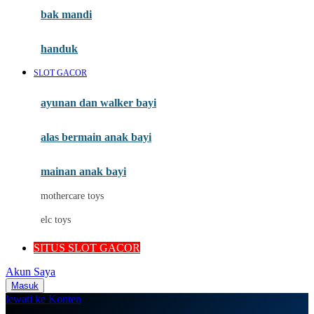
Moby
bak mandi
Momami
handuk
Mothercare
SLOT GACOR
Mustela
ayunan dan walker bayi
My Buddy Tag
My K
alas bermain anak bayi
N
mainan anak bayi
Naif
mothercare toys
Nike
elc toys
Nordic Natural
SITUS SLOT GACOR
Nuby
Akun Saya
Nuna
Masuk
lewati ke Konten
O