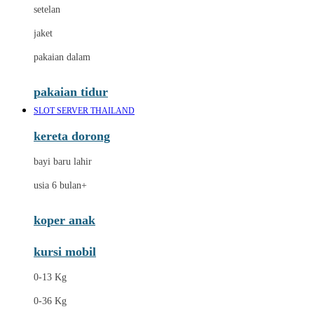
setelan
jaket
pakaian dalam
pakaian tidur
SLOT SERVER THAILAND
kereta dorong
bayi baru lahir
usia 6 bulan+
koper anak
kursi mobil
0-13 Kg
0-36 Kg