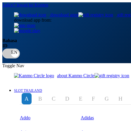
1a6ce7 lewati ke Konten
download apps
gift reg
download app from:
Bahasa
ID
Toggle Nav
about Kanmo Circle
SLOT THAILAND
A
B
C
D
E
F
G
H
Addo
Adidas