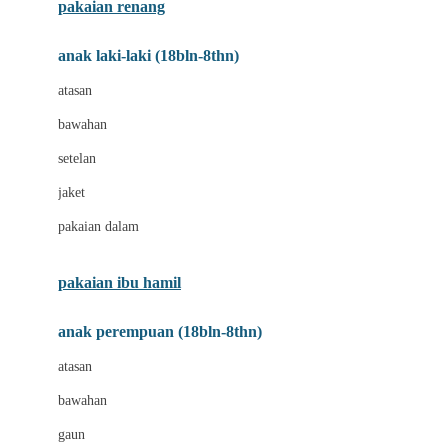
pakaian renang
Bumkins
anak laki-laki (18bln-8thn)
C
atasan
Cetaphil
bawahan
Chicco
setelan
Childlife
jaket
Clevamama
pakaian dalam
Cocolatte
Cottonseeds
pakaian ibu hamil
Cozy N Safe
anak perempuan (18bln-8thn)
Crane
atasan
Cybex
bawahan
D
gaun