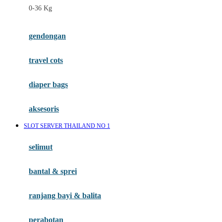
0-36 Kg
Fisher Price
Flipper
gendongan
Friends Of Sally
travel cots
G
diaper bags
Gb
Geko
aksesoris
Graco
SLOT SERVER THAILAND NO 1
Gund
selimut
H
bantal & sprei
Habbie
Haenim
ranjang bayi & balita
Happy Horse
perabotan