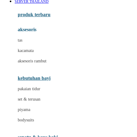
SERVER THAILAND
Azetabio
produk terbaru
B
aksesoris
Baabaasheepz
tas
Babiators
kacamata
Baby Dove
aksesoris rambut
Baby Jogger
Baby Rovega
kebutuhan bayi
Babybee
pakaian tidur
Banana Boat
set & terusan
Banz
piyama
Barbie
bodysuits
Beaba
Beauty Barn