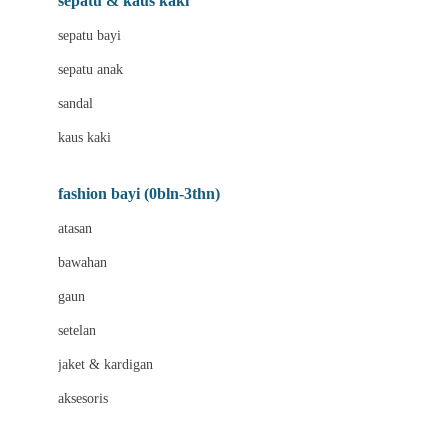
sepatu & kaus kaki
Bio Oil
sepatu bayi
Biolane
sepatu anak
Bite Fighters
sandal
Bizzi Growin
kaus kaki
Blackmores
fashion bayi (0bln-3thn)
Blooming Marvellous
atasan
Bonnels
bawahan
Bravado
gaun
Bruder
setelan
Brush Baby
jaket & kardigan
Buds Organics
aksesoris
Bugaboo
Buggygear