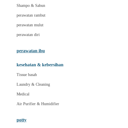
London Taxi
Shampo & Sabun
Love To Dream
perawatan rambut
perawatan mulut
M
perawatan diri
Magformers
Mama's Choice
perawatan ibu
Mamas&Papas
kesehatan & kebersihan
Mamaway
Tissue basah
Maxi Cosi
Laundry & Cleaning
Megabloks
Medical
Micro
Air Purifier & Humidifier
MiDeer
Mimi & Lula
potty
Mini Monkey