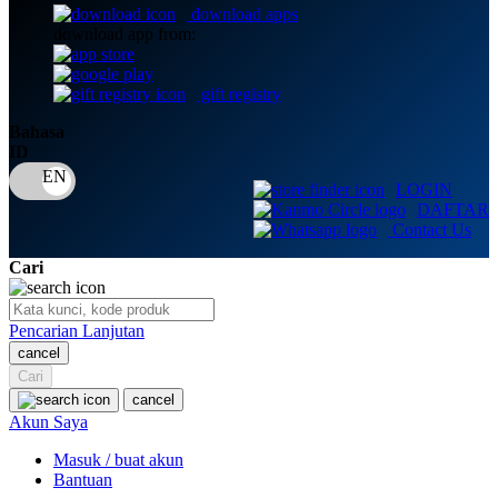
download apps
download app from:
Oh Ma Grain
Okiedog
gift registry
P
Bahasa
ID
Peachy
LOGIN
Phil & Ted's
DAFTAR
Contact Us
Philips Avent
Cari
Pigeon
Playgro
Pencarian Lanjutan
cancel
Poled Global
Cari
Ponycycle
cancel
Akun Saya
Puma
Masuk / buat akun
Pureats
Bantuan