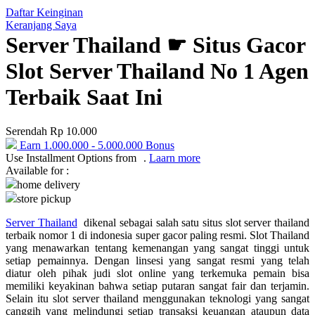
Daftar Keinginan
Q
Keranjang Saya
Server Thailand ☛ Situs Gacor
QV Baby
Slot Server Thailand No 1 Agen
R
Terbaik Saat Ini
Real Shades
Red Castle
Serendah
Rp 10.000
Ribbon Madness
Earn
1.000.000
-
5.000.000
Bonus
Use Installment Options from
.
Laarn more
Available for :
S
home delivery
store pickup
Sebamed
Server Thailand
dikenal sebagai salah satu situs slot server thailand
Silver Cross
terbaik nomor 1 di indonesia super gacor paling resmi. Slot Thailand
yang menawarkan tentang kemenangan yang sangat tinggi untuk
Simply Idea
setiap pemainnya. Dengan linsesi yang sangat resmi yang telah
Skip Hop
diatur oleh pihak judi slot online yang terkemuka pemain bisa
memiliki keyakinan bahwa setiap putaran sangat fair dan terjamin.
Spectra
Selain itu slot server thailand menggunakan teknologi yang sangat
canggih yang melindungi setiap transaksi keuangan ataupun data