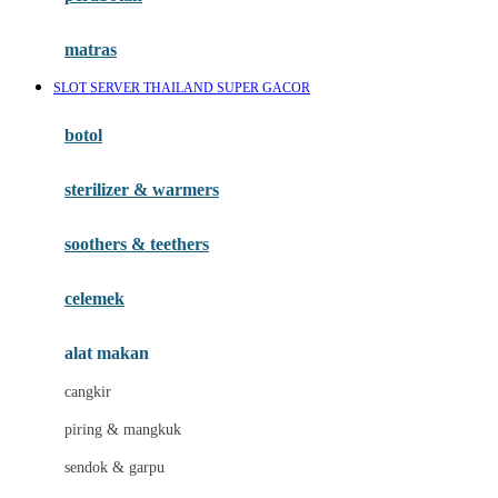
Happy Tummy
Hauck
matras
Havaianas
SLOT SERVER THAILAND SUPER GACOR
Hegen
botol
Hot Wheels
sterilizer & warmers
Hybrid
soothers & teethers
I
Inlacta DHA
celemek
Interlac
alat makan
Ivenet
cangkir
J
piring & mangkuk
Jack N Jill
sendok & garpu
Joie