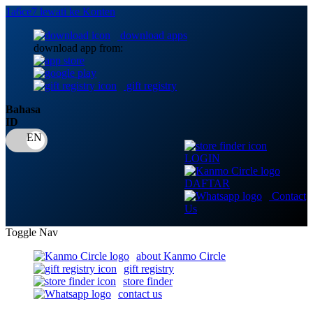
1a6ce7 lewati ke Konten
download apps
download app from:
gift registry
Bahasa
ID
LOGIN
DAFTAR
Contact
Us
Toggle Nav
about Kanmo Circle
gift registry
store finder
contact us