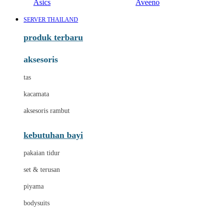
Asics
Aveeno
SERVER THAILAND
produk terbaru
aksesoris
tas
kacamata
aksesoris rambut
kebutuhan bayi
pakaian tidur
set & terusan
piyama
bodysuits