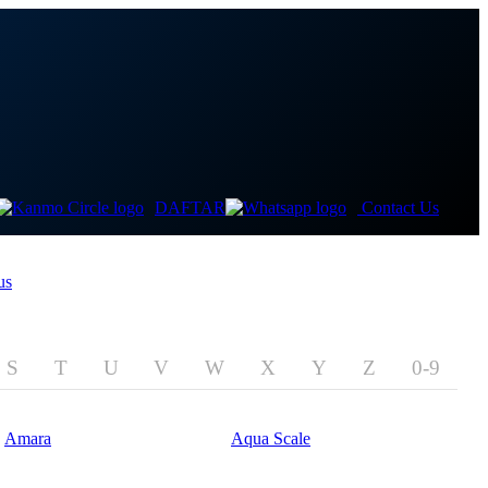
DAFTAR
Contact Us
us
S
T
U
V
W
X
Y
Z
0-9
Amara
Aqua Scale