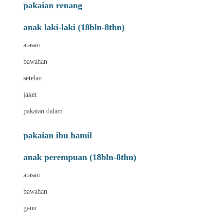
pakaian renang
anak laki-laki (18bln-8thn)
atasan
bawahan
setelan
jaket
pakaian dalam
pakaian ibu hamil
anak perempuan (18bln-8thn)
atasan
bawahan
gaun