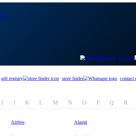
istry
LOGIN
gift registry
store finder
contact 
I
J
K
L
M
N
O
P
Q
R
Airfree
Alamii