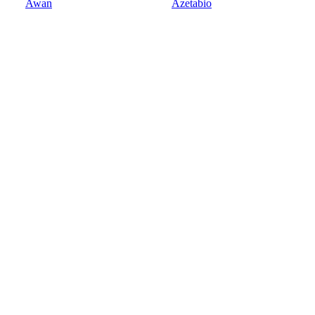
Awan
Azetabio