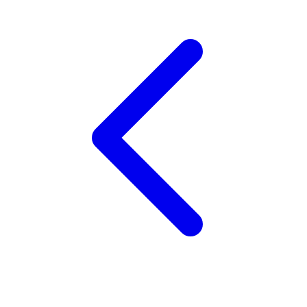
Twistshake
TY Toys
U
V
Veja
Vitaflow
Vtech
W
Waterland
Wellness
X