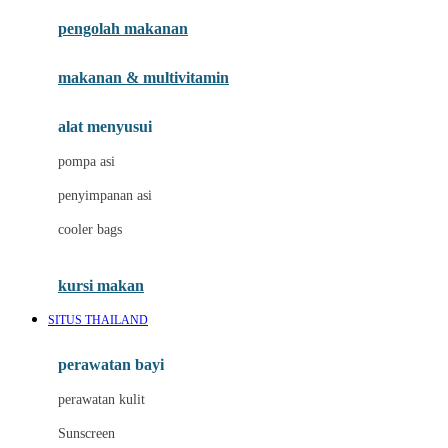
pengolah makanan
Joolz
Jujube
makanan & multivitamin
K
alat menyusui
Kiddycuts
pompa asi
Kumon
penyimpanan asi
L
cooler bags
Leapfrog
kursi makan
Leclerc
SITUS THAILAND
Lee Vierra
Lillebaby
perawatan bayi
Little Bird Told Me
perawatan kulit
Little Miss Janis
Sunscreen