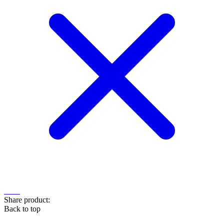
Share product:
Back to top