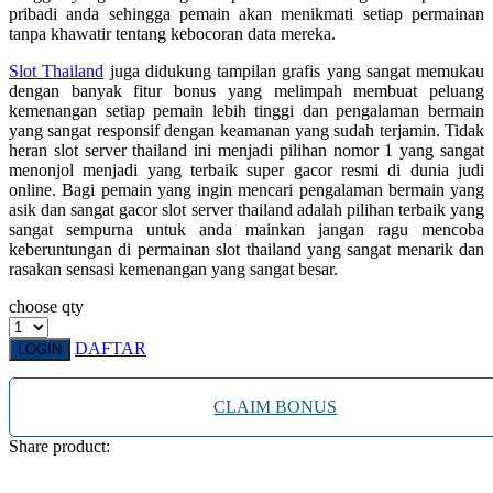
Squishmallows
pribadi anda sehingga pemain akan menikmati setiap permainan
tanpa khawatir tentang kebocoran data mereka.
Starbooks
Slot Thailand
juga didukung tampilan grafis yang sangat memukau
Stick-O
dengan banyak fitur bonus yang melimpah membuat peluang
kemenangan setiap pemain lebih tinggi dan pengalaman bermain
Stokke
yang sangat responsif dengan keamanan yang sudah terjamin. Tidak
heran slot server thailand ini menjadi pilihan nomor 1 yang sangat
Sudocrem
menonjol menjadi yang terbaik super gacor resmi di dunia judi
online. Bagi pemain yang ingin mencari pengalaman bermain yang
Sumimo
asik dan sangat gacor slot server thailand adalah pilihan terbaik yang
sangat sempurna untuk anda mainkan jangan ragu mencoba
Sunnylife
keberuntungan di permainan slot thailand yang sangat menarik dan
rasakan sensasi kemenangan yang sangat besar.
Sun-Staches
choose qty
Swimava
DAFTAR
LOGIN
T
Tommee Tippee
CLAIM BONUS
Trunki
Share product:
Tutti Bambini