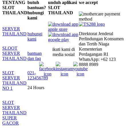
TENTANG
butuh
unduh aplikasi
we accept
SLOT
bantuan?
SLOT
THAILAND
hubungi
THAILAND
kami
SERVER
Direktorat Jenderal
THAILAND
hubungi
Perlindungan Konsumen
kami
dan Tertib Niaga
SLOOT
Kementerian
ikuti kami di
SERVER
bantuan
Perdagangan RI
media sosial
THAILAND
dan faq
WhatsApp: +62 123
8888 8989
SLOT
021-
SERVER
123456789
THAILAND
24 Hours
NO 1
SLOT
SERVER
THAILAND
SUPER
GACOR