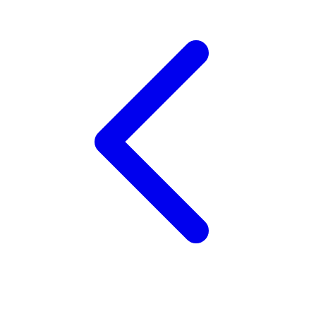
Twistshake
TY Toys
U
V
Veja
Vitaflow
Vtech
W
Waterland
Wellness
X