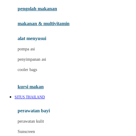
pengolah makanan
Joolz
Jujube
makanan & multivitamin
K
alat menyusui
Kiddycuts
pompa asi
Kumon
penyimpanan asi
L
cooler bags
Leapfrog
kursi makan
Leclerc
SITUS THAILAND
Lee Vierra
Lillebaby
perawatan bayi
Little Bird Told Me
perawatan kulit
Little Miss Janis
Sunscreen