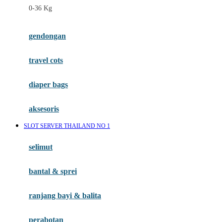
0-36 Kg
Fisher Price
Flipper
gendongan
Friends Of Sally
travel cots
G
diaper bags
Gb
Geko
aksesoris
Graco
SLOT SERVER THAILAND NO 1
Gund
selimut
H
bantal & sprei
Habbie
Haenim
ranjang bayi & balita
Happy Horse
perabotan