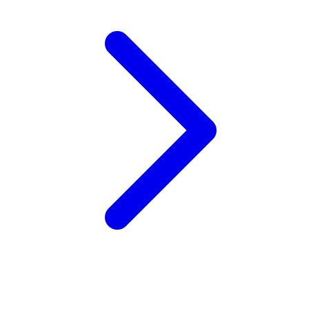
Xootz
Y
Yamatoya
Z
Zaxy
Zoggs
0-9
4Moms
59S