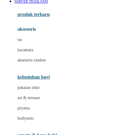
SERVER THAILAND
Azetabio
produk terbaru
B
aksesoris
Baabaasheepz
tas
Babiators
kacamata
Baby Dove
aksesoris rambut
Baby Jogger
Baby Rovega
kebutuhan bayi
Babybee
pakaian tidur
Banana Boat
set & terusan
Banz
piyama
Barbie
bodysuits
Beaba
Beauty Barn