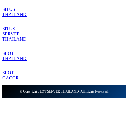
SITUS
THAILAND
SITUS
SERVER
THAILAND
SLOT
THAILAND
SLOT
GACOR
© Copyright SLOT SERVER THAILAND. All Rights Reserved.