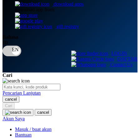
download apps
download app from:
Oh Ma Grain
Okiedog
gift registry
P
Bahasa
ID
Peachy
LOGIN
Phil & Ted's
DAFTAR
Contact Us
Philips Avent
Cari
Pigeon
Playgro
Pencarian Lanjutan
cancel
Poled Global
Cari
Ponycycle
cancel
Akun Saya
Puma
Masuk / buat akun
Pureats
Bantuan