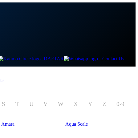
DAFTAR
Contact Us
us
S
T
U
V
W
X
Y
Z
0-9
Amara
Aqua Scale