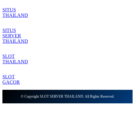
SITUS
THAILAND
SITUS
SERVER
THAILAND
SLOT
THAILAND
SLOT
GACOR
© Copyright SLOT SERVER THAILAND. All Rights Reserved.