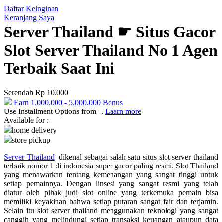
Daftar Keinginan
Q
Keranjang Saya
Server Thailand ☛ Situs Gacor
QV Baby
Slot Server Thailand No 1 Agen
R
Terbaik Saat Ini
Real Shades
Red Castle
Serendah
Rp 10.000
Ribbon Madness
Earn
1.000.000
-
5.000.000
Bonus
Use Installment Options from
.
Laarn more
Available for :
S
home delivery
store pickup
Sebamed
Server Thailand
dikenal sebagai salah satu situs slot server thailand
Silver Cross
terbaik nomor 1 di indonesia super gacor paling resmi. Slot Thailand
yang menawarkan tentang kemenangan yang sangat tinggi untuk
Simply Idea
setiap pemainnya. Dengan linsesi yang sangat resmi yang telah
Skip Hop
diatur oleh pihak judi slot online yang terkemuka pemain bisa
memiliki keyakinan bahwa setiap putaran sangat fair dan terjamin.
Spectra
Selain itu slot server thailand menggunakan teknologi yang sangat
canggih yang melindungi setiap transaksi keuangan ataupun data