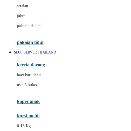
Dae Organics
setelan
Docare
jaket
Doona
pakaian dalam
Down To Earth
Drew
pakaian tidur
Dr. Brown's
SLOT SERVER THAILAND
E
kereta dorong
ELC
bayi baru lahir
Ergobaby
usia 6 bulan+
Expert Care
koper anak
Ezyroller
kursi mobil
F
0-13 Kg
Felt So Sweet