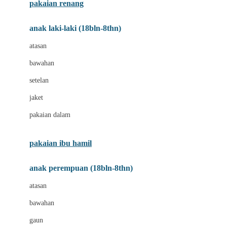
pakaian renang
Bumkins
anak laki-laki (18bln-8thn)
C
atasan
Cetaphil
bawahan
Chicco
setelan
Childlife
jaket
Clevamama
pakaian dalam
Cocolatte
Cottonseeds
pakaian ibu hamil
Cozy N Safe
anak perempuan (18bln-8thn)
Crane
atasan
Cybex
bawahan
D
gaun