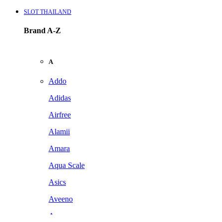
SLOT THAILAND
Brand A-Z
A
Addo
Adidas
Airfree
Alamii
Amara
Aqua Scale
Asics
Aveeno
Awan