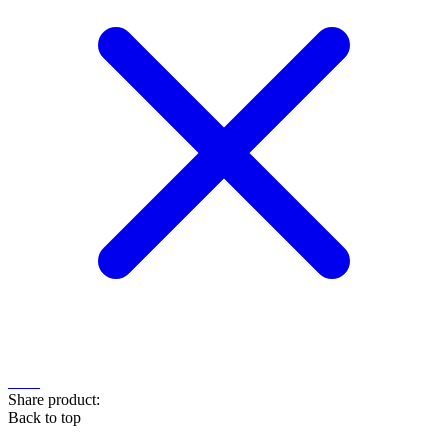
Share product:
Back to top