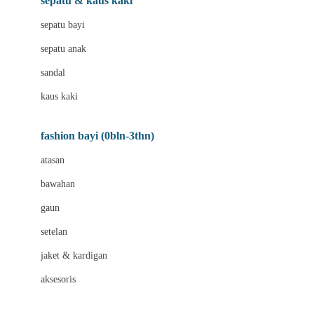
sepatu & kaus kaki
Bio Oil
sepatu bayi
Biolane
sepatu anak
Bite Fighters
sandal
Bizzi Growin
kaus kaki
Blackmores
fashion bayi (0bln-3thn)
Blooming Marvellous
atasan
Bonnels
bawahan
Bravado
gaun
Bruder
setelan
Brush Baby
jaket & kardigan
Buds Organics
aksesoris
Bugaboo
Buggygear