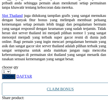
Squishmallows
pribadi anda sehingga pemain akan menikmati setiap permainan
tanpa khawatir tentang kebocoran data mereka.
Starbooks
Slot Thailand
juga didukung tampilan grafis yang sangat memukau
Stick-O
dengan banyak fitur bonus yang melimpah membuat peluang
kemenangan setiap pemain lebih tinggi dan pengalaman bermain
Stokke
yang sangat responsif dengan keamanan yang sudah terjamin. Tidak
heran slot server thailand ini menjadi pilihan nomor 1 yang sangat
Sudocrem
menonjol menjadi yang terbaik super gacor resmi di dunia judi
online. Bagi pemain yang ingin mencari pengalaman bermain yang
Sumimo
asik dan sangat gacor slot server thailand adalah pilihan terbaik yang
sangat sempurna untuk anda mainkan jangan ragu mencoba
Sunnylife
keberuntungan di permainan slot thailand yang sangat menarik dan
rasakan sensasi kemenangan yang sangat besar.
Sun-Staches
choose qty
Swimava
DAFTAR
LOGIN
T
Tommee Tippee
CLAIM BONUS
Trunki
Share product:
Tutti Bambini