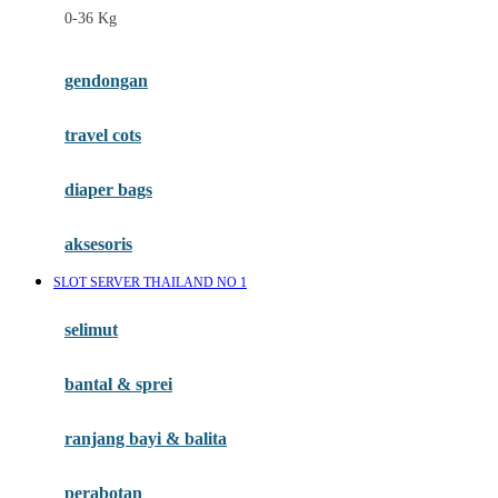
0-36 Kg
Fisher Price
Flipper
gendongan
Friends Of Sally
travel cots
G
diaper bags
Gb
Geko
aksesoris
Graco
SLOT SERVER THAILAND NO 1
Gund
selimut
H
bantal & sprei
Habbie
Haenim
ranjang bayi & balita
Happy Horse
perabotan