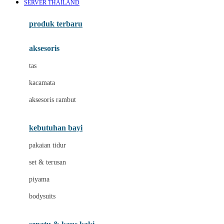
SERVER THAILAND
Azetabio
produk terbaru
B
aksesoris
Baabaasheepz
tas
Babiators
kacamata
Baby Dove
aksesoris rambut
Baby Jogger
Baby Rovega
kebutuhan bayi
Babybee
pakaian tidur
Banana Boat
set & terusan
Banz
piyama
Barbie
bodysuits
Beaba
Beauty Barn