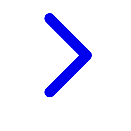
Xootz
Y
Yamatoya
Z
Zaxy
Zoggs
0-9
4Moms
59S