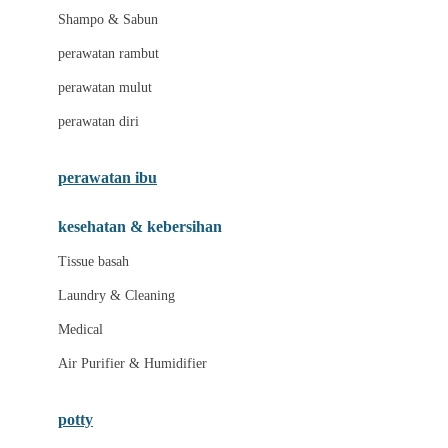
London Taxi
Shampo & Sabun
Love To Dream
perawatan rambut
perawatan mulut
M
perawatan diri
Magformers
Mama's Choice
perawatan ibu
Mamas&Papas
kesehatan & kebersihan
Mamaway
Tissue basah
Maxi Cosi
Laundry & Cleaning
Megabloks
Medical
Micro
Air Purifier & Humidifier
MiDeer
Mimi & Lula
potty
Mini Monkey