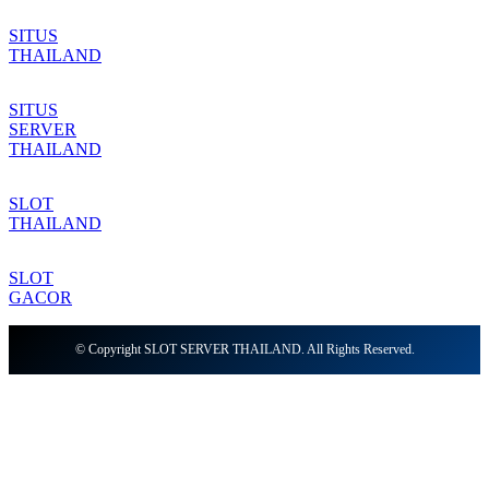
SITUS
THAILAND
SITUS
SERVER
THAILAND
SLOT
THAILAND
SLOT
GACOR
© Copyright SLOT SERVER THAILAND. All Rights Reserved.