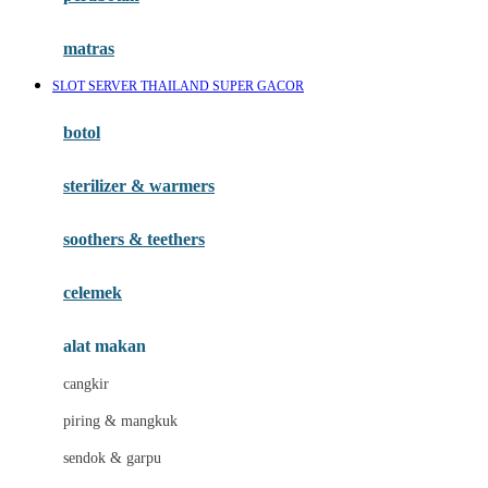
Happy Tummy
Hauck
matras
Havaianas
SLOT SERVER THAILAND SUPER GACOR
Hegen
botol
Hot Wheels
sterilizer & warmers
Hybrid
soothers & teethers
I
Inlacta DHA
celemek
Interlac
alat makan
Ivenet
cangkir
J
piring & mangkuk
Jack N Jill
sendok & garpu
Joie