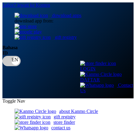
1a6ce7 lewati ke Konten
download apps
download app from:
gift registry
Bahasa
ID
LOGIN
DAFTAR
Contact
Us
Toggle Nav
about Kanmo Circle
gift registry
store finder
contact us