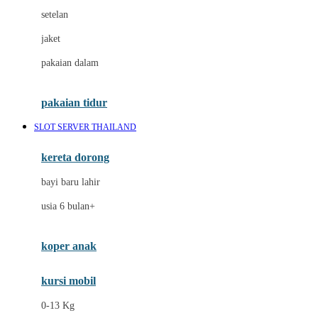
Dae Organics
setelan
Docare
jaket
Doona
pakaian dalam
Down To Earth
Drew
pakaian tidur
Dr. Brown's
SLOT SERVER THAILAND
E
kereta dorong
ELC
bayi baru lahir
Ergobaby
usia 6 bulan+
Expert Care
koper anak
Ezyroller
kursi mobil
F
0-13 Kg
Felt So Sweet