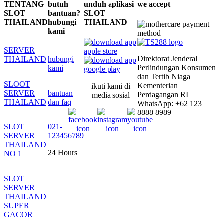
TENTANG
butuh
unduh aplikasi
we accept
SLOT
bantuan?
SLOT
THAILAND
hubungi
THAILAND
kami
SERVER
Direktorat Jenderal
THAILAND
hubungi
Perlindungan Konsumen
kami
dan Tertib Niaga
SLOOT
Kementerian
ikuti kami di
SERVER
bantuan
Perdagangan RI
media sosial
THAILAND
dan faq
WhatsApp: +62 123
8888 8989
SLOT
021-
SERVER
123456789
THAILAND
24 Hours
NO 1
SLOT
SERVER
THAILAND
SUPER
GACOR