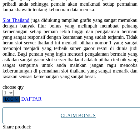
Squishmallows
pribadi anda sehingga pemain akan menikmati setiap permainan
tanpa khawatir tentang kebocoran data mereka.
Starbooks
Slot Thailand
juga didukung tampilan grafis yang sangat memukau
Stick-O
dengan banyak fitur bonus yang melimpah membuat peluang
kemenangan setiap pemain lebih tinggi dan pengalaman bermain
Stokke
yang sangat responsif dengan keamanan yang sudah terjamin. Tidak
heran slot server thailand ini menjadi pilihan nomor 1 yang sangat
Sudocrem
menonjol menjadi yang terbaik super gacor resmi di dunia judi
online. Bagi pemain yang ingin mencari pengalaman bermain yang
Sumimo
asik dan sangat gacor slot server thailand adalah pilihan terbaik yang
sangat sempurna untuk anda mainkan jangan ragu mencoba
Sunnylife
keberuntungan di permainan slot thailand yang sangat menarik dan
rasakan sensasi kemenangan yang sangat besar.
Sun-Staches
choose qty
Swimava
DAFTAR
LOGIN
T
Tommee Tippee
CLAIM BONUS
Trunki
Share product:
Tutti Bambini