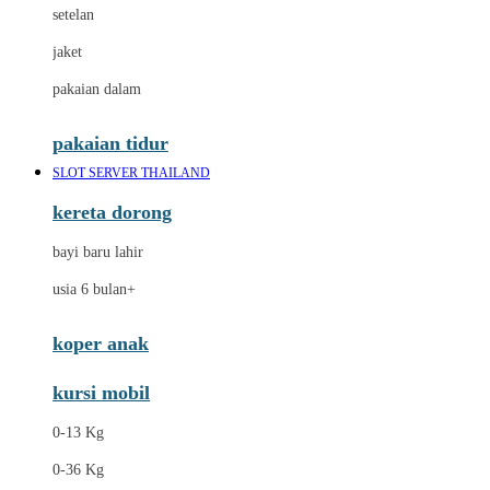
setelan
jaket
pakaian dalam
pakaian tidur
SLOT SERVER THAILAND
kereta dorong
bayi baru lahir
usia 6 bulan+
koper anak
kursi mobil
0-13 Kg
0-36 Kg