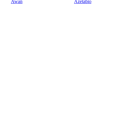
Awan
Azetabio