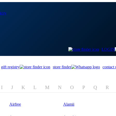
istry
LOGIN
gift registry
store finder
contact 
I
J
K
L
M
N
O
P
Q
R
Airfree
Alamii