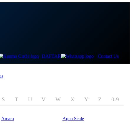
DAFTAR
Contact Us
us
S
T
U
V
W
X
Y
Z
0-9
Amara
Aqua Scale