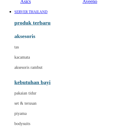
Asics
Aveeno
SERVER THAILAND
produk terbaru
aksesoris
tas
kacamata
aksesoris rambut
kebutuhan bayi
pakaian tidur
set & terusan
piyama
bodysuits