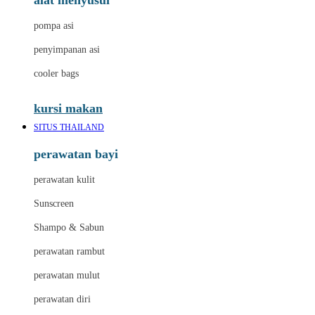
alat menyusui
pompa asi
penyimpanan asi
cooler bags
kursi makan
SITUS THAILAND
perawatan bayi
perawatan kulit
Sunscreen
Shampo & Sabun
perawatan rambut
perawatan mulut
perawatan diri