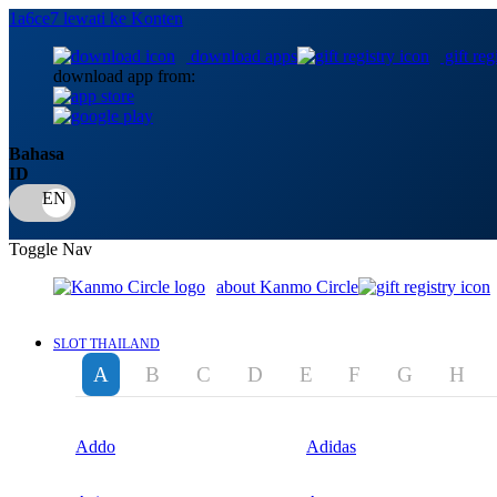
1a6ce7 lewati ke Konten
download apps
gift reg
download app from:
Bahasa
ID
Toggle Nav
about Kanmo Circle
SLOT THAILAND
A
B
C
D
E
F
G
H
Addo
Adidas