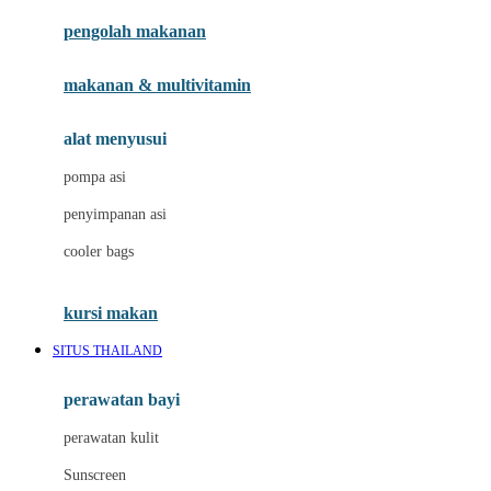
pengolah makanan
Joolz
Jujube
makanan & multivitamin
K
alat menyusui
Kiddycuts
pompa asi
Kumon
penyimpanan asi
L
cooler bags
Leapfrog
kursi makan
Leclerc
SITUS THAILAND
Lee Vierra
Lillebaby
perawatan bayi
Little Bird Told Me
perawatan kulit
Little Miss Janis
Sunscreen