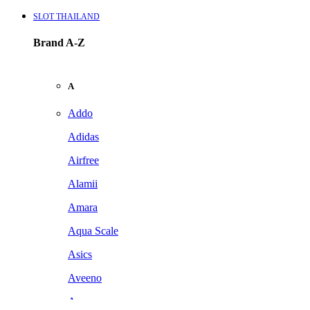
SLOT THAILAND
Brand A-Z
A
Addo
Adidas
Airfree
Alamii
Amara
Aqua Scale
Asics
Aveeno
Awan