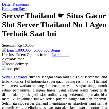
Daftar Keinginan
Q
Keranjang Saya
Server Thailand ☛ Situs Gacor
QV Baby
Slot Server Thailand No 1 Agen
R
Terbaik Saat Ini
Real Shades
Red Castle
Serendah
Rp 10.000
Ribbon Madness
Earn
1.000.000
-
5.000.000
Bonus
Use Installment Options from
.
Laarn more
Available for :
S
home delivery
store pickup
Sebamed
Server Thailand
dikenal sebagai salah satu situs slot server thailand
Silver Cross
terbaik nomor 1 di indonesia super gacor paling resmi. Slot Thailand
yang menawarkan tentang kemenangan yang sangat tinggi untuk
Simply Idea
setiap pemainnya. Dengan linsesi yang sangat resmi yang telah
Skip Hop
diatur oleh pihak judi slot online yang terkemuka pemain bisa
memiliki keyakinan bahwa setiap putaran sangat fair dan terjamin.
Spectra
Selain itu slot server thailand menggunakan teknologi yang sangat
canggih yang melindungi setiap transaksi keuangan ataupun data