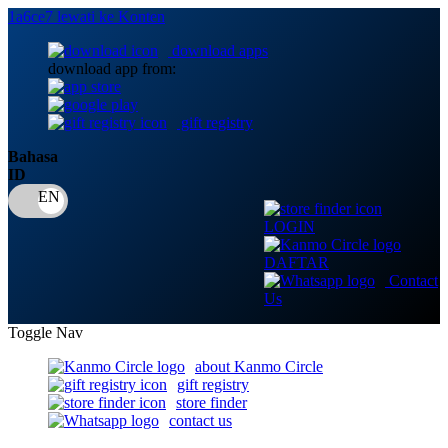
1a6ce7 lewati ke Konten
download apps
download app from:
gift registry
Bahasa
ID
LOGIN
DAFTAR
Contact
Us
Toggle Nav
about Kanmo Circle
gift registry
store finder
contact us