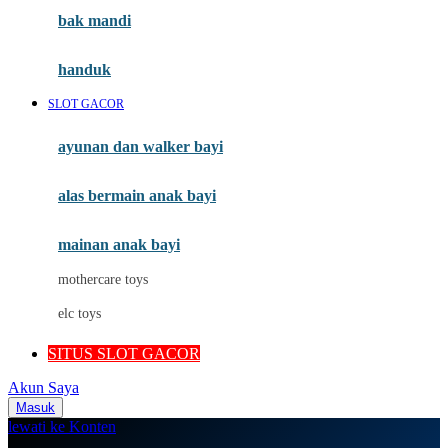
Moby
bak mandi
Momami
handuk
Mothercare
SLOT GACOR
Mustela
ayunan dan walker bayi
My Buddy Tag
My K
alas bermain anak bayi
N
mainan anak bayi
Naif
mothercare toys
Nike
elc toys
Nordic Natural
SITUS SLOT GACOR
Nuby
Akun Saya
Nuna
Masuk
lewati ke Konten
O